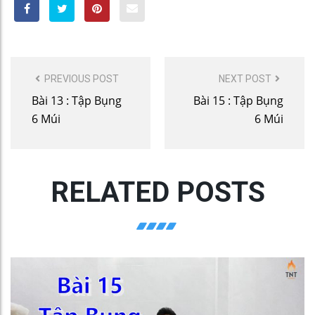
POST
PREVIOUS POST
NEXT POST
NAVIGATION
Bài 13 : Tập Bụng
Bài 15 : Tập Bụng
6 Múi
6 Múi
RELATED POSTS