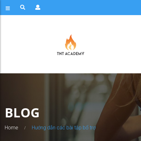
BLOG
Home
Hướng dẫn các bài tập bổ trợ