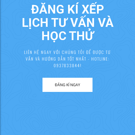
ĐĂNG KÍ XẾP
LỊCH TƯ VẤN VÀ
HỌC THỬ
LIÊN HỆ NGAY VỚI CHÚNG TÔI ĐỂ ĐƯỢC TƯ
VẤN VÀ HƯỚNG DẪN TỐT NHẤT - HOTLINE:
0937833844!
ĐĂNG KÍ NGAY