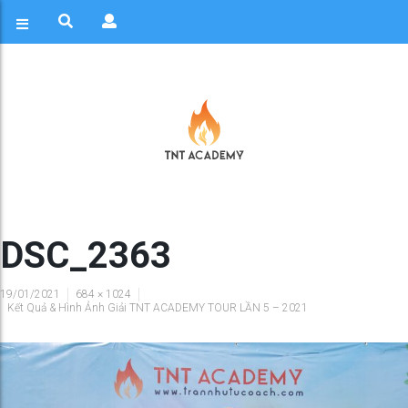
DSC_2363
19/01/2021
684 × 1024
Kết Quả & Hình Ảnh Giải TNT ACADEMY TOUR LẦN 5 – 2021