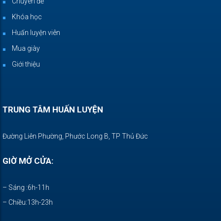
Chuyên đề
Khóa học
Huấn luyện viên
Mua giày
Giới thiệu
TRUNG TÂM HUẤN LUYỆN
Đường Liên Phường, Phước Long B, TP Thủ Đức
GIỜ MỞ CỬA:
– Sáng :6h-11h
– Chiều:13h-23h