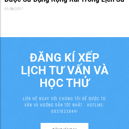
01/08/2017
ĐĂNG KÍ XẾP
LỊCH TƯ VẤN VÀ
HỌC THỬ
LIÊN HỆ NGAY VỚI CHÚNG TÔI ĐỂ ĐƯỢC TƯ
VẤN VÀ HƯỚNG DẪN TỐT NHẤT - HOTLINE:
0937833844!