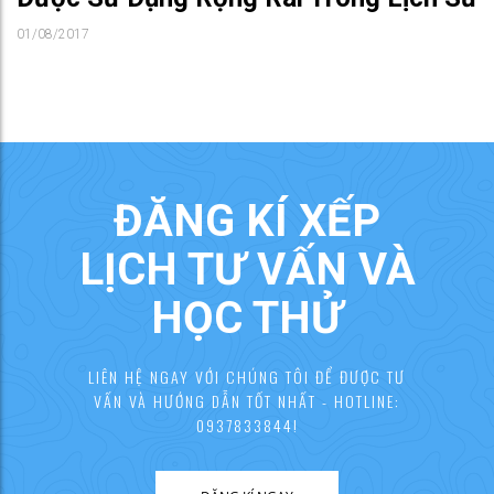
01/08/2017
ĐĂNG KÍ XẾP
LỊCH TƯ VẤN VÀ
HỌC THỬ
LIÊN HỆ NGAY VỚI CHÚNG TÔI ĐỂ ĐƯỢC TƯ
VẤN VÀ HƯỚNG DẪN TỐT NHẤT - HOTLINE:
0937833844!