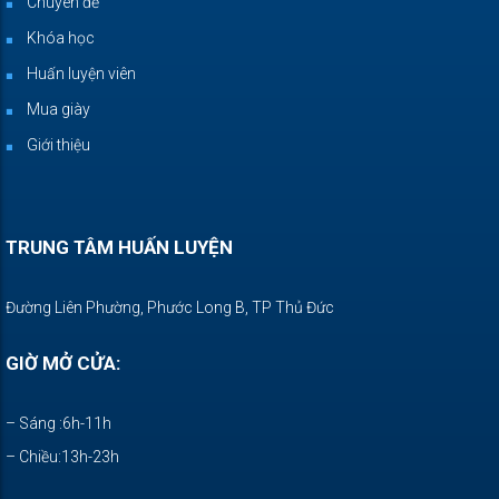
Chuyên đề
Khóa học
Huấn luyện viên
Mua giày
Giới thiệu
TRUNG TÂM HUẤN LUYỆN
Đường Liên Phường, Phước Long B, TP Thủ Đức
GIỜ MỞ CỬA:
– Sáng :6h-11h
– Chiều:13h-23h