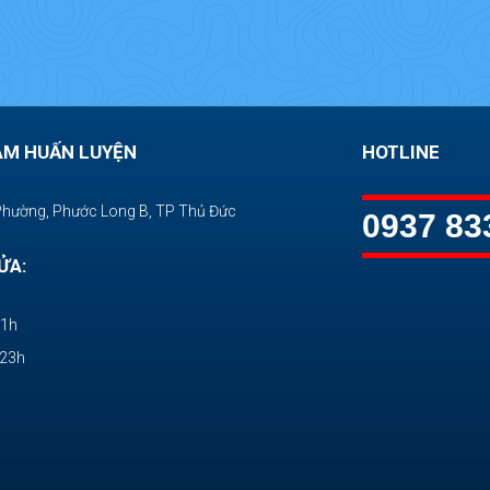
ÂM HUẤN LUYỆN
HOTLINE
Phường, Phước Long B, TP Thủ Đức
0937 83
ỬA:
11h
-23h