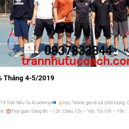
% Tháng 4-5/2019
019 Trần Như Tú Academy
Học Tennis giá rẻ và chất lượng
nh.
Thời gian: Sáng 8h – 12h. Chiều 12h – 16h. Tối 17h – 19h. 