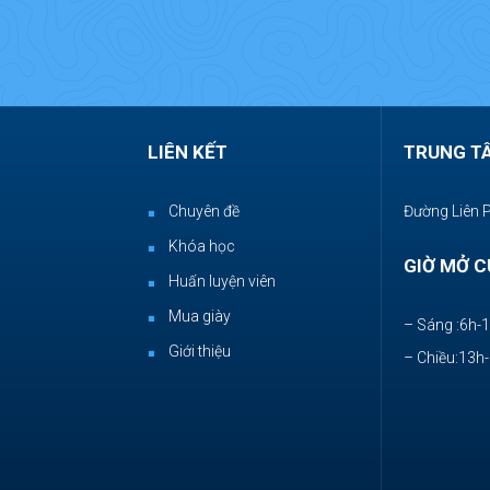
LIÊN KẾT
TRUNG T
Chuyên đề
Đường Liên 
Khóa học
GIỜ MỞ C
Huấn luyện viên
Mua giày
– Sáng :6h-
Giới thiệu
– Chiều:13h