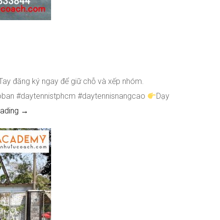
Tay đăng ký ngay để giữ chỗ và xếp nhóm.
coban #daytennistphcm #daytennisnangcao
Dạy
Khai giảng lớp cơ bản & nâng cao tháng 10/2019.
eading
→