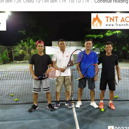
 6h đến 12h. Chiều Từ 14h đến 17h. Tối Từ 17h …
Continue readin