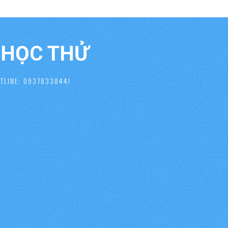
À HỌC THỬ
TLINE: 0937833844!