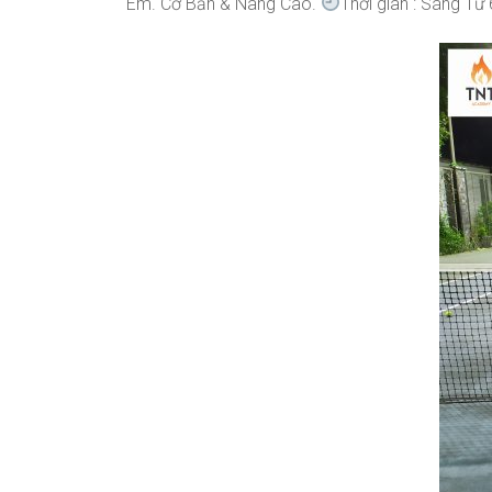
Em. Cơ Bản & Nâng Cao.
Thời gian : Sáng Từ