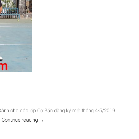
. Dành cho các lớp Cơ Bản đăng ký mới tháng 4-5/2019.
Siêu Khuyến Mãi BIG SALE 50% Tháng 4-5/20
…
Continue reading
→