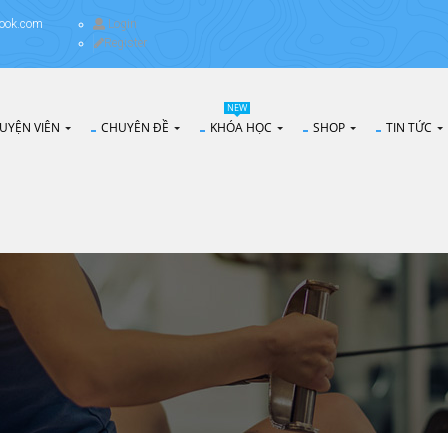
ook.com
Login
Register
NEW
UYỆN VIÊN
CHUYÊN ĐỀ
KHÓA HỌC
SHOP
TIN TỨC