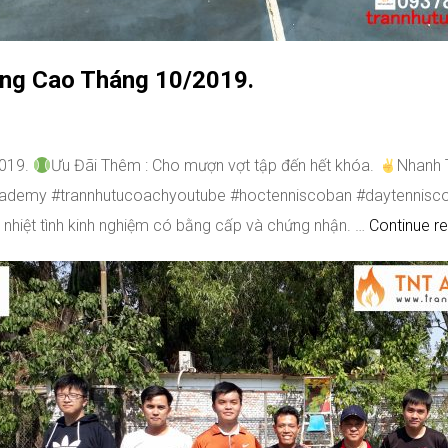
âng Cao Tháng 10/2019.
2019.
Ưu Đãi Thêm : Cho mượn vợt tập đến hết khóa.
Nhanh 
uacademy #trannhutucoachyoutube #hoctenniscoban #daytennis
 nhiệt tình kinh nghiệm có bằng cấp và chứng nhận. …
Continue r