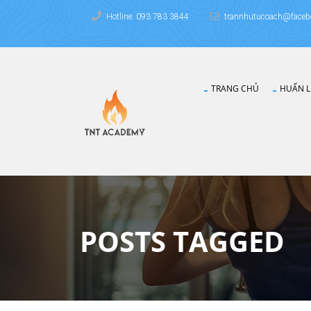
Hotline: 093 783 3844
trannhutucoach@faceb
TRANG CHỦ
HUẤN L
POSTS TAGGED