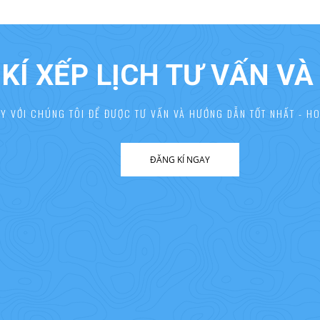
KÍ XẾP LỊCH TƯ VẤN V
AY VỚI CHÚNG TÔI ĐỂ ĐƯỢC TƯ VẤN VÀ HƯỚNG DẪN TỐT NHẤT - HO
ĐĂNG KÍ NGAY