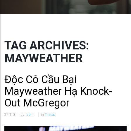
TAG ARCHIVES:
MAYWEATHER
Độc Cô Cầu Bại
Mayweather Hạ Knock-
Out McGregor
27
Th8
by
adm
in
Tin tức