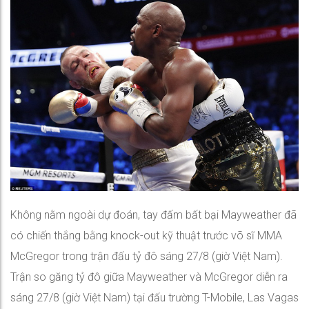
Không nằm ngoài dự đoán, tay đấm bất bại Mayweather đã
có chiến thắng bằng knock-out kỹ thuật trước võ sĩ MMA
McGregor trong trận đấu tỷ đô sáng 27/8 (giờ Việt Nam).
Trận so găng tỷ đô giữa Mayweather và McGregor diễn ra
sáng 27/8 (giờ Việt Nam) tại đấu trường T-Mobile, Las Vagas