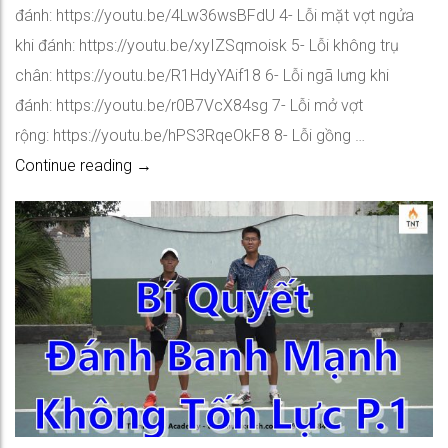
đánh: https://youtu.be/4Lw36wsBFdU 4- Lỗi mặt vợt ngửa
khi đánh: https://youtu.be/xyIZSqmoisk 5- Lỗi không trụ
chân: https://youtu.be/R1HdyYAif18 6- Lỗi ngã lưng khi
đánh: https://youtu.be/r0B7VcX84sg 7- Lỗi mở vợt
rộng: https://youtu.be/hPS3RqeOkF8 8- Lỗi gồng …
Bí Quyết Đánh Mạnh Ít Tốn Lực P.2
Continue reading
→