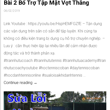
Bài 2 Bổ Trợ Tập Mặt Vợt Thẳng
06/02/2019
Link Youtube : https://youtu.be/HspHEMFGZfE – Tận dụng
các vận dụng trên sân có sẵn để tập luyện. Khi cúng ta
không có điều kiện trang bị dụng cụ hỗ trợ chuyên nghiệp. –
Lưu ý : cần thực hiện lập lại nhiều lần để cảm nhận được
động tác và trở thành phản xạ.
#trannhutucoach #trannhututennis #trannhutuacademy#tran
nhutucoachyoutube #hoctenniscoban #daytenniscoban
#hocdanhtennisonline #sualoisaikhidanhtennis …
Bài 2 Bổ Trợ Tập Mặt Vợt Thẳng
Continue reading
→