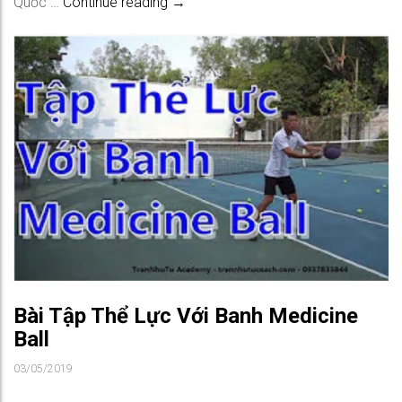
Cách Chọn Vợt Tennis Phù Hợp Cho 
Quốc …
Continue reading
→
Bài Tập Thể Lực Với Banh Medicine
Ball
03/05/2019