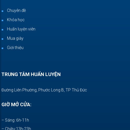
Chuyên đề
Khóa học
Huấn luyện viên
Mua giày
Giới thiệu
TRUNG TÂM HUẤN LUYỆN
Đường Liên Phường, Phước Long B, TP Thủ Đức
GIỜ MỞ CỬA:
– Sáng :6h-11h
– Chiều:13h-23h