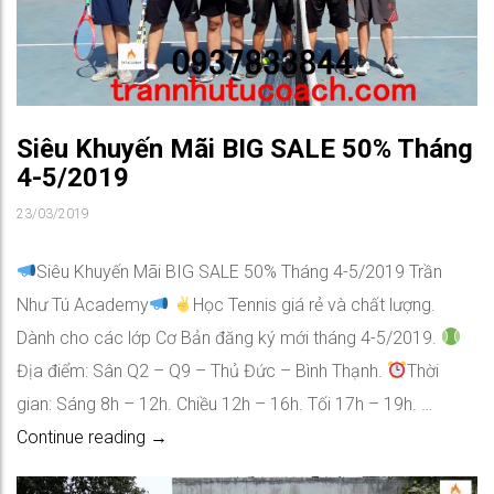
Siêu Khuyến Mãi BIG SALE 50% Tháng
4-5/2019
23/03/2019
Siêu Khuyến Mãi BIG SALE 50% Tháng 4-5/2019 Trần
Như Tú Academy
Học Tennis giá rẻ và chất lượng.
Dành cho các lớp Cơ Bản đăng ký mới tháng 4-5/2019.
Địa điểm: Sân Q2 – Q9 – Thủ Đức – Bình Thạnh.
Thời
gian: Sáng 8h – 12h. Chiều 12h – 16h. Tối 17h – 19h. …
Siêu Khuyến Mãi BIG SALE 50% Tháng 4-5/
Continue reading
→