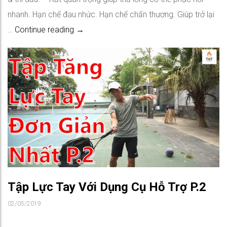
nhanh. Hạn chế đau nhức. Hạn chế chấn thương. Giúp trở lại
Cách Kéo Giãn Cơ Thả Lỏng Sau Khi Tập &
…
Continue reading
→
Tập Lực Tay Với Dụng Cụ Hỗ Trợ P.2
02/05/2019