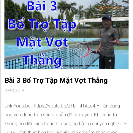
Bài 3 Bổ Trợ Tập Mặt Vợt Thẳng
06/02/2019
Link Youtube : https://youtu.be/zTbFnfTALq4 – Tận dụng
các vận dụng trên sân có sẵn để tập luyện. Khi cúng ta
không có điều kiện trang bị dụng cụ hỗ trợ chuyên nghiệp. –
Lưu ý : cần thực hiện lập lại nhiều lần để cảm nhận được