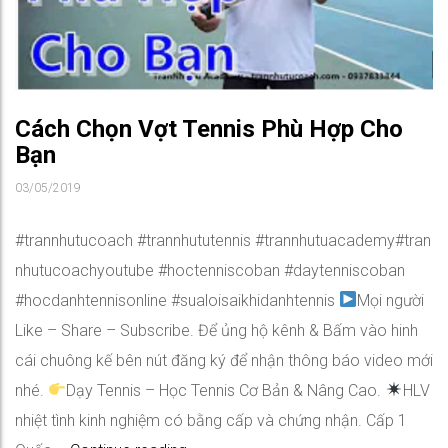
Cách Chọn Vợt Tennis Phù Hợp Cho
Bạn
03/05/2019
#trannhutucoach #trannhututennis #trannhutuacademy#tran
nhutucoachyoutube #hoctenniscoban #daytenniscoban
#hocdanhtennisonline #sualoisaikhidanhtennis
Mọi người
Like – Share – Subscribe. Để ủng hộ kênh & Bấm vào hinh
cái chuông kế bên nút đăng ký để nhận thông báo video mới
nhé.
Dạy Tennis – Học Tennis Cơ Bản & Nâng Cao.
HLV
nhiệt tình kinh nghiệm có bằng cấp và chứng nhận. Cấp 1