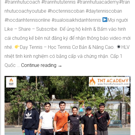
#trannhutucoach #trannhututennis #trannhutuacademy#tran
nhutucoachyoutube #hoctenniscoban #daytenniscoban
#hocdanhtennisonline #sualoisaikhidanhtennis
Mọi người
Like – Share – Subscribe. Để ủng hộ kênh & Bấm vào hinh
cái chuông kế bên nút đăng ký để nhận thông báo video mới
nhé.
Dạy Tennis – Học Tennis Cơ Bản & Nâng Cao.
HLV
nhiệt tình kinh nghiệm có bằng cấp và chứng nhận. Cấp 1
Tập Lực Tay Với Dụng Cụ Hỗ Trợ P.2
Quốc …
Continue reading
→