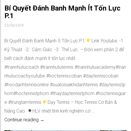
Bí Quyết Đánh Banh Mạnh Ít Tốn Lực
P.1
23/03/2019
Bí Quyết Đánh Banh Mạnh Ít Tốn Lực P.1
Link Youtube: -1 :
Kỹ Thuật. -2 : Cảm Giác. -3 : Thể Lực. – Đón xem phần 2 để
biết cách đánh mạnh ít tốn lực nhất.
#trannhutucoach #trannhututennis #trannhutuacademy#tran
nhutucoachyoutube #hoctenniscoban #daytenniscoban
#hocdanhtennisonline #sualoisaikhidanhtennis #daytennistp
hcm#hoctennistphcm #thaydaytennistphcm #hoctennisgiar
e #trungtamtennis
Dạy Tennis – Học Tennis Cơ Bản &
Nâng Cao.
HLV nhiệt tình kinh nghiệm có …
Bí Quyết Đánh Banh Mạnh Ít Tốn Lực P.1
Continue reading
→