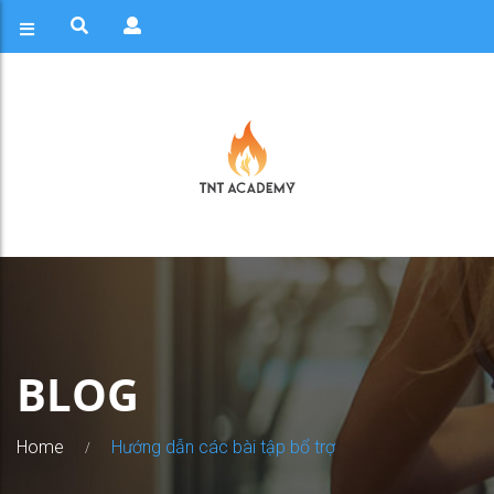
BLOG
Home
Hướng dẫn các bài tập bổ trợ