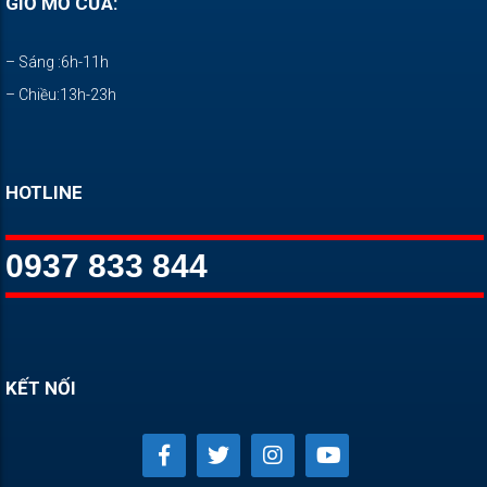
GIỜ MỞ CỬA:
– Sáng :6h-11h
– Chiều:13h-23h
HOTLINE
0937 833 844
KẾT NỐI