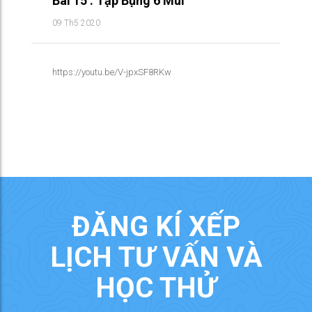
Bài 15 : Tập Bụng 6 Múi
09 Th5 2020
https://youtu.be/V-jpxSF8RKw
ĐĂNG KÍ XẾP
LỊCH TƯ VẤN VÀ
HỌC THỬ