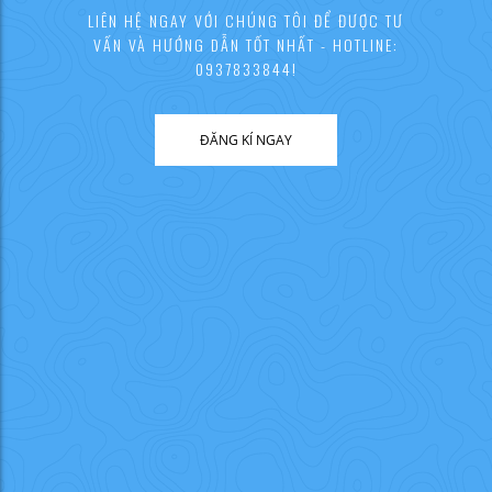
LIÊN HỆ NGAY VỚI CHÚNG TÔI ĐỂ ĐƯỢC TƯ
VẤN VÀ HƯỚNG DẪN TỐT NHẤT - HOTLINE:
0937833844!
ĐĂNG KÍ NGAY