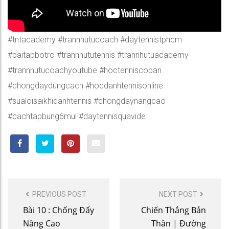
#tntacademy #trannhutucoach #daytennistphcm
#baitapbotro #trannhututennis #trannhutuacademy
#trannhutucoachyoutube #hoctenniscoban
#chongdaydungcach #hocdanhtennisonline
#sualoisaikhidanhtennis #chongdaynangcao
#cachtapbung6mui #daytennisquavide
POST
PREVIOUS POST
NEXT POST
NAVIGATION
Bài 10 : Chống Đẩy
Chiến Thắng Bản
Nâng Cao
Thân | Đường